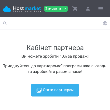
shopping_cart
person
menu
Замовити
expand_more
search
language
Кабінет партнера
Ви можете зробити 10% за продаж!
Приєднуйтесь до партнерської програми вже сьогодні
та заробляйте разом з нами!
library_books
Стати партнером