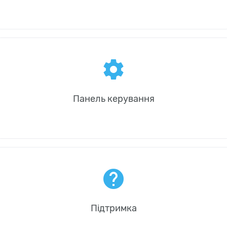
settings
Панель керування
help
Підтримка