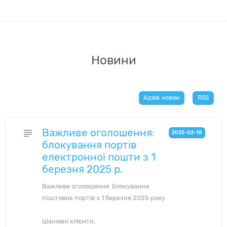
Новини
Архів новин
RSS
Важливе оголошення:
subject
2025-02-18
блокування портів
електронної пошти з 1
березня 2025 р.
Важливе оголошення: Блокування
поштових портів з 1 березня 2025 року
Шановні клієнти,