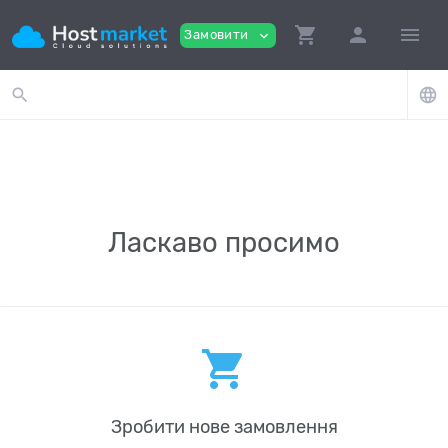
shopping_cart
person
menu
Замовити
expand_more
search
language
Ласкаво просимо
shopping_cart
Зробити нове замовлення