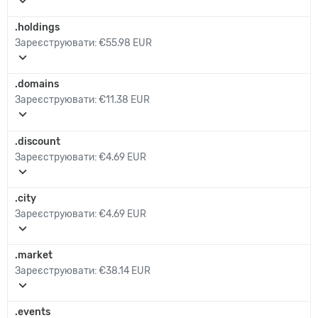
expand_more
.holdings
Зареєструювати:
€55.98 EUR
expand_more
.domains
Зареєструювати:
€11.38 EUR
expand_more
.discount
Зареєструювати:
€4.69 EUR
expand_more
.city
Зареєструювати:
€4.69 EUR
expand_more
.market
Зареєструювати:
€38.14 EUR
expand_more
.events