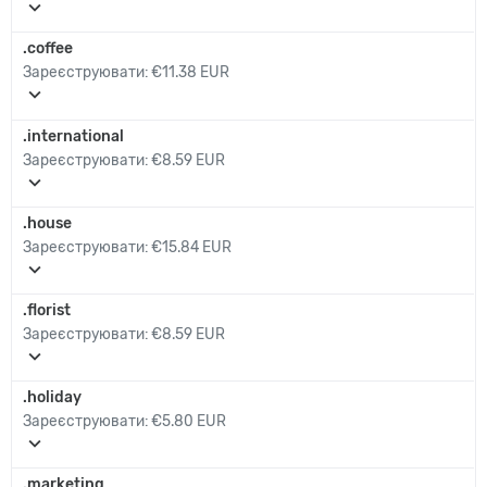
expand_more
.coffee
Зареєструювати:
€11.38 EUR
expand_more
.international
Зареєструювати:
€8.59 EUR
expand_more
.house
Зареєструювати:
€15.84 EUR
expand_more
.florist
Зареєструювати:
€8.59 EUR
expand_more
.holiday
Зареєструювати:
€5.80 EUR
expand_more
.marketing