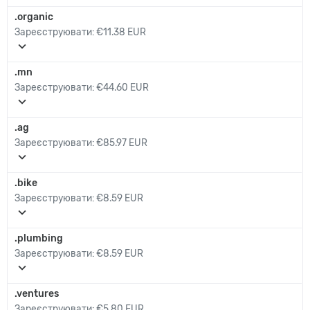
.organic
Зареєструювати:
€11.38 EUR
expand_more
.mn
Зареєструювати:
€44.60 EUR
expand_more
.ag
Зареєструювати:
€85.97 EUR
expand_more
.bike
Зареєструювати:
€8.59 EUR
expand_more
.plumbing
Зареєструювати:
€8.59 EUR
expand_more
.ventures
Зареєструювати:
€5.80 EUR