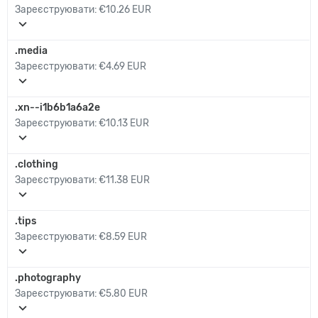
Зареєструювати:
€10.26 EUR
expand_more
.media
Зареєструювати:
€4.69 EUR
expand_more
.xn--i1b6b1a6a2e
Зареєструювати:
€10.13 EUR
expand_more
.clothing
Зареєструювати:
€11.38 EUR
expand_more
.tips
Зареєструювати:
€8.59 EUR
expand_more
.photography
Зареєструювати:
€5.80 EUR
expand_more