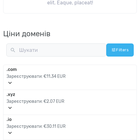
elit. Eaque, placeat!
Ціни доменів
search
tune
Filters
.com
Clear all
Зареєструювати:
€11.34 EUR
expand_more
€1 EUR – €2788 EUR
Вартість:
.xyz
Зареєструювати:
€2.07 EUR
expand_more
.io
Зареєструювати:
€30.11 EUR
expand_more