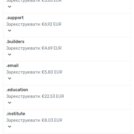
Зареєструювати:
€3.65 EUR
expand_more
.support
Зареєструювати:
€6.92 EUR
expand_more
.builders
Зареєструювати:
€4.69 EUR
expand_more
.email
Зареєструювати:
€5.80 EUR
expand_more
.education
Зареєструювати:
€22.53 EUR
expand_more
.institute
Зареєструювати:
€8.03 EUR
expand_more