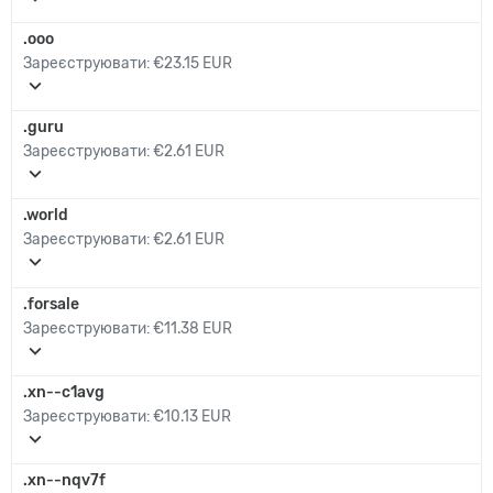
.ooo
Зареєструювати:
€23.15 EUR
expand_more
.guru
Зареєструювати:
€2.61 EUR
expand_more
.world
Зареєструювати:
€2.61 EUR
expand_more
.forsale
Зареєструювати:
€11.38 EUR
expand_more
.xn--c1avg
Зареєструювати:
€10.13 EUR
expand_more
.xn--nqv7f