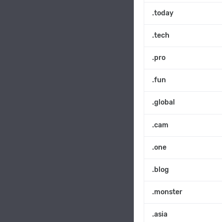
.today
.tech
.pro
.fun
.global
.cam
.one
.blog
.monster
.asia