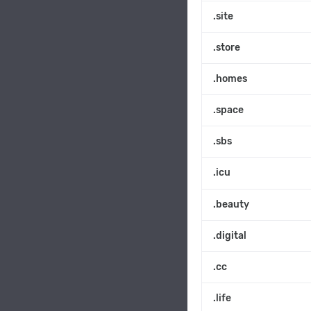
.site
.store
.homes
.space
.sbs
.icu
.beauty
.digital
.cc
.life