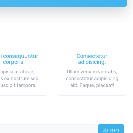
i consequuntur
Consectetur
corporis
adipisicing.
dipisci at atque,
Ullam veniam veritatis,
es ex nostrum sed.
consectetur adipisicing
suscipit tempora
elit. Eaque, placeat!
tune
Filters