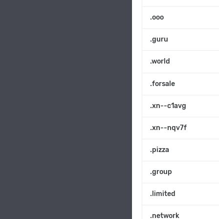
.ooo
.guru
.world
.forsale
.xn--c1avg
.xn--nqv7f
.pizza
.group
.limited
.network