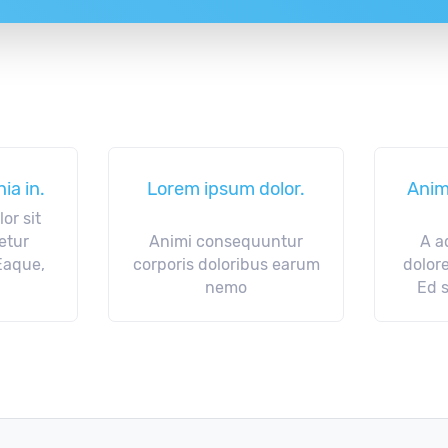
ia in.
Lorem ipsum dolor.
Anim
or sit
etur
Animi consequuntur
A a
 Eaque,
corporis doloribus earum
dolor
nemo
Ed 