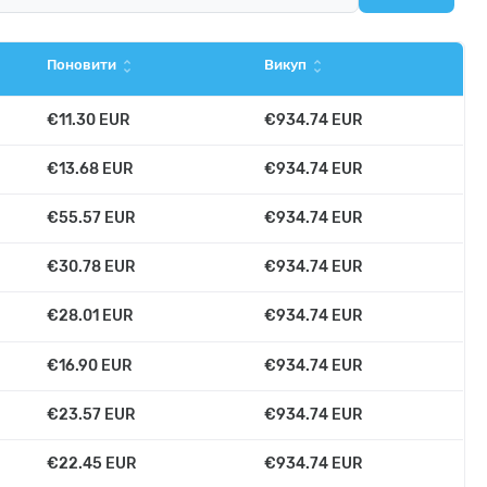
Clear all
Поновити
Викуп
unfold_more
unfold_more
€11.30 EUR
€934.74 EUR
€13.68 EUR
€934.74 EUR
€55.57 EUR
€934.74 EUR
€30.78 EUR
€934.74 EUR
€28.01 EUR
€934.74 EUR
€16.90 EUR
€934.74 EUR
€23.57 EUR
€934.74 EUR
€22.45 EUR
€934.74 EUR