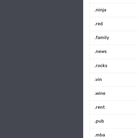
.ninja
.red
.family
.news
.rocks
.vin
.wine
.rent
.pub
.mba