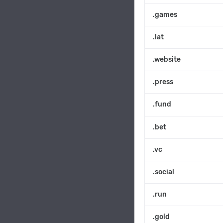
.games
.lat
.website
.press
.fund
.bet
.vc
.social
.run
.gold