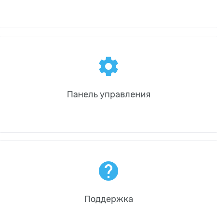
settings
Панель управления
help
Поддержка