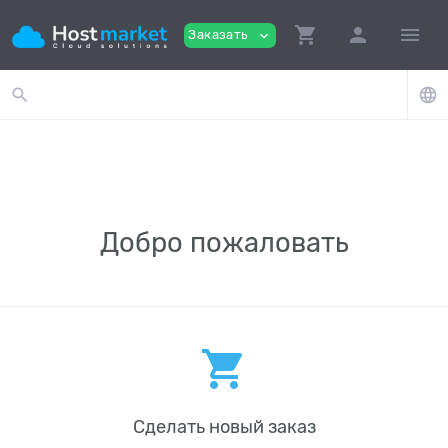
shopping_cart
person
menu
Заказать
expand_more
search
language
Добро пожаловать
shopping_cart
Сделать новый заказ