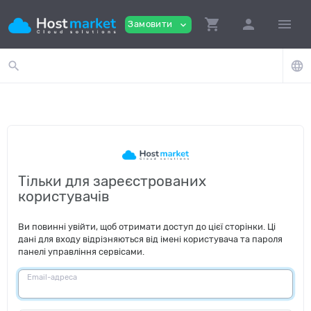
shopping_cart
person
menu
Замовити
expand_more
search
language
Тільки для зареєстрованих
користувачів
Ви повинні увійти, щоб отримати доступ до цієї сторінки. Ці
дані для входу відрізняються від імені користувача та пароля
панелі управління сервісами.
Email-адреса